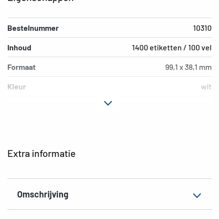
Bestelnummer
10310
Inhoud
1400 etiketten / 100 vel
Formaat
99,1 x 38,1 mm
Kleur
wit
Hechteigenschap
verwijderbaar
Printertype
Laser, Copy, Ink
Vorm van de hoeken
afgerond
Extra informatie
Materiaal
Papier, mat
Geschikt voor
voor DIN lang-envel.
Omschrijving
EAN
4008705103107