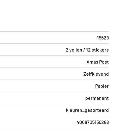
15628
2 vellen / 12 stickers
Xmas Post
Zelfklevend
Papier
permanent
kleuren_gesorteerd
4008705156288