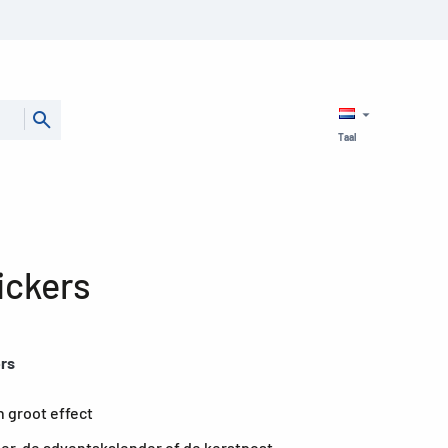
Taal
ickers
ers
n groot effect
eer, de adventskalender of de kerstpost