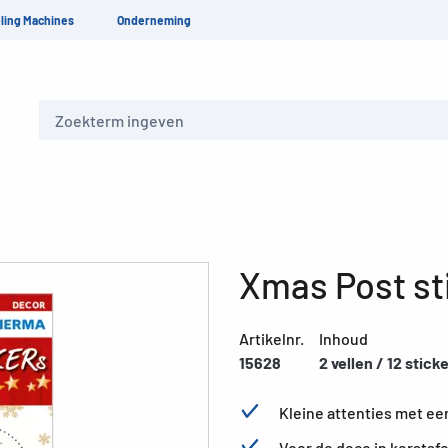
ling Machines
Onderneming
Zoeken
Xmas Post st
Artikelnr.
Inhoud
15628
2 vellen / 12 stick
Kleine attenties met ee
Voor de deco in kerstsf