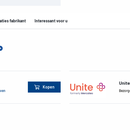
aties fabrikant
Interessant voor u
Unite
Kopen
jven
Bezorg