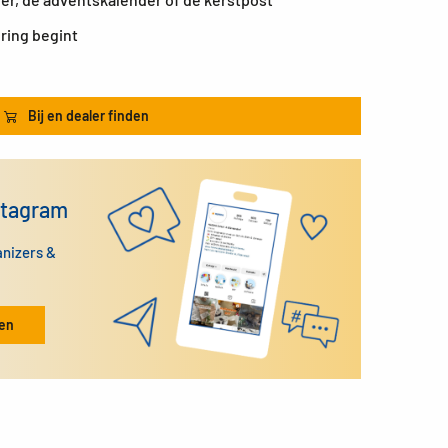
ering begint
Bij en dealer finden
stagram
anizers &
ken