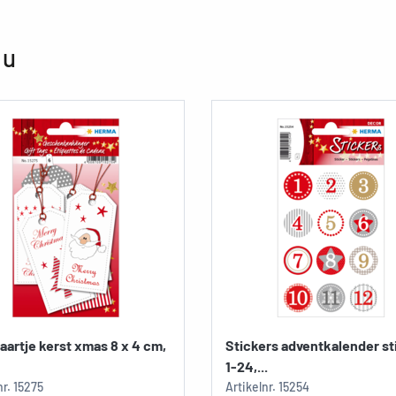
 u
artje kerst xmas 8 x 4 cm,
Stickers adventkalender st
1-24,...
nr.
15275
Artikelnr.
15254