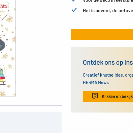
Het is advent, de betov
Ontdek ons op In
Creatief knutselidee, org
HERMA News
Klikken en bekij