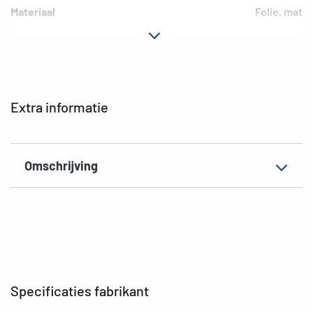
Materiaal
Folie, mat
EAN
4008705057844
Extra informatie
Omschrijving
Specificaties fabrikant