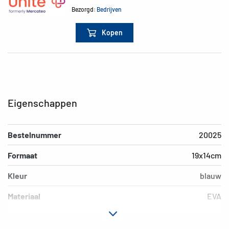
Bezorgd:
Bedrijven
Kopen
Eigenschappen
Bestelnummer
20025
Formaat
19x14cm
Kleur
blauw
Materiaal
EVA
EAN
4008705200257