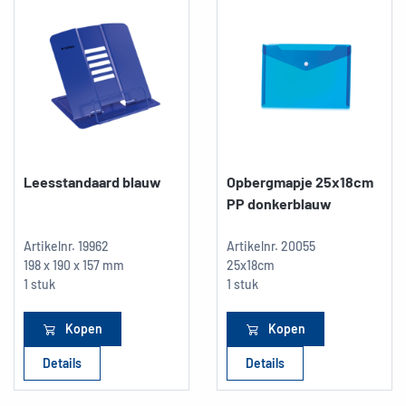
Leesstandaard blauw
Opbergmapje 25x18cm
PP donkerblauw
Artikelnr.
19962
Artikelnr.
20055
198 x 190 x 157 mm
25x18cm
1 stuk
1 stuk
Kopen
Kopen
Details
Details