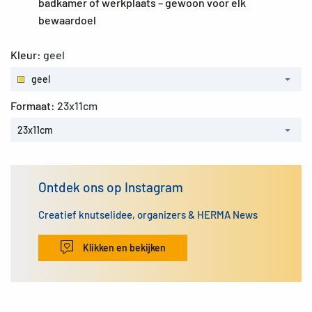
badkamer of werkplaats – gewoon voor elk
bewaardoel
Kleur:
geel
geel
Formaat:
23x11cm
23x11cm
Ontdek ons op Instagram
Creatief knutselidee, organizers & HERMA News
Klikken en bekijken