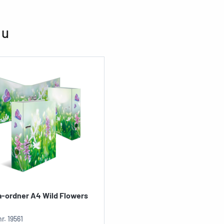
 u
-ordner A4 Wild Flowers
nr.
19561