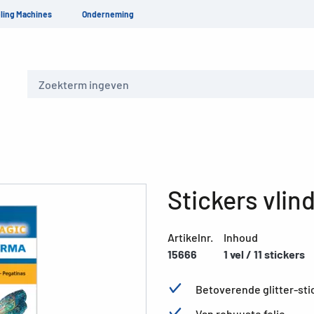
ling Machines
Onderneming
Zoeken
Stickers vlind
Artikelnr.
Inhoud
15666
1 vel / 11 stickers
Betoverende glitter-sti
Van robuuste folie