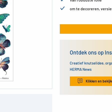
om te decoreren, versie
Ontdek ons op In
Creatief knutselidee, org
HERMA News
Klikken en bekij