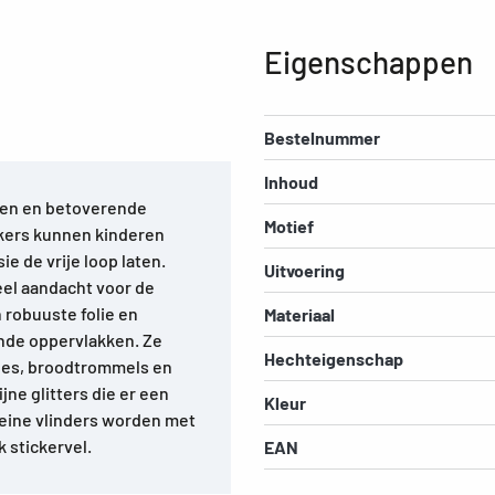
Eigenschappen
Bestelnummer
Inhoud
uren en betoverende
Motief
kers kunnen kinderen
 de vrije loop laten.
Uitvoering
eel aandacht voor de
n robuuste folie en
Materiaal
nde oppervlakken. Ze
Hechteigenschap
sjes, broodtrommels en
jne glitters die er een
Kleur
leine vlinders worden met
 stickervel.
EAN