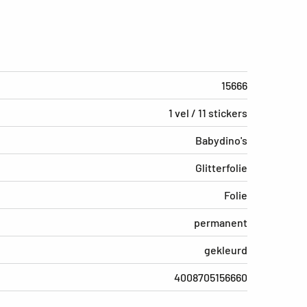
15666
1 vel / 11 stickers
Babydino's
Glitterfolie
Folie
permanent
gekleurd
4008705156660