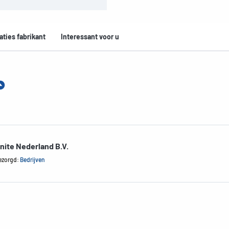
aties fabrikant
Interessant voor u
nite Nederland B.V.
ezorgd:
Bedrijven