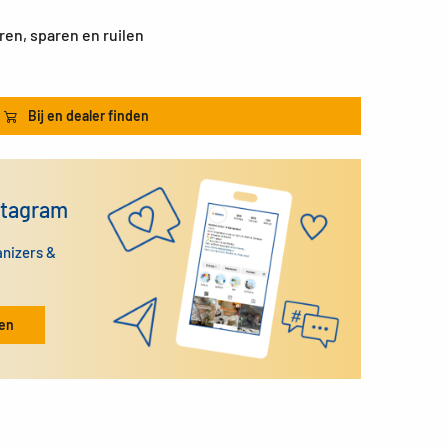
ren, sparen en ruilen
Bij en dealer finden
stagram
anizers &
ken