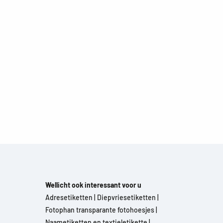
Wellicht ook interessant voor u
Adresetiketten
|
Diepvriesetiketten
|
Fotophan transparante fotohoesjes
|
Naametiketten en textieletikette
|