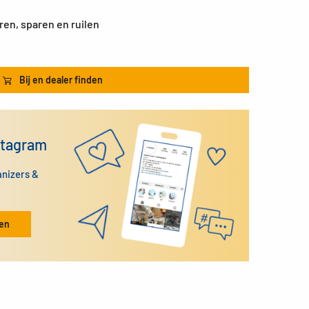
ren, sparen en ruilen
Bij en dealer finden
stagram
anizers &
ken