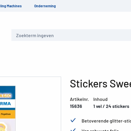
ling Machines
Onderneming
Zoeken
Stickers Swee
Artikelnr.
Inhoud
15636
1 vel / 24 stickers
Betoverende glitter-st
Van robuuste folie