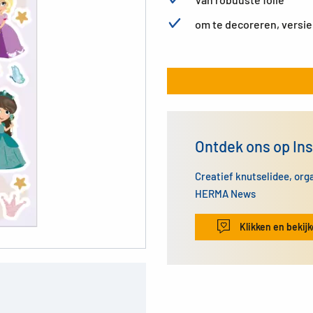
om te decoreren, versie
Ontdek ons op In
Creatief knutselidee, org
HERMA News
Klikken en bekij