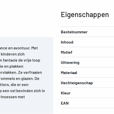
Eigenschappen
Bestelnummer
Inhoud
ance en avontuur. Met
Motief
kinderen zich
fantasie de vrije loop
Uitvoering
lie en plakken
vlakken. Ze verfraaien
Materiaal
trommels en glazen. De
Hechteigenschap
tters, die er een
 een vel bevinden zich in
Kleur
prinsessen met
EAN