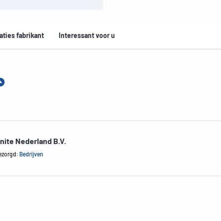
aties fabrikant
Interessant voor u
nite Nederland B.V.
ezorgd:
Bedrijven