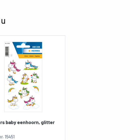
 u
rs baby eenhoorn, glitter
nr.
15451