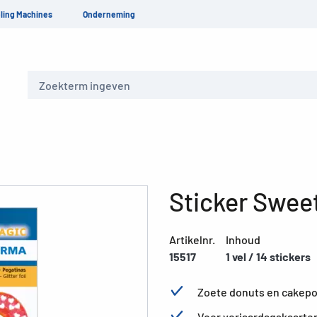
ling Machines
Onderneming
Zoeken
Sticker Sweet
Artikelnr.
Inhoud
15517
1 vel / 14 stickers
Zoete donuts en cakepop
Voor verjaardagskaarten