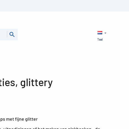
Taal
ies, glittery
s met fijne glitter
, uitnodigingen of het maken van plakboeken - de