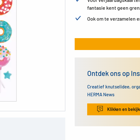
fantasie kent geen gre
Ook om te verzamelen en
Ontdek ons op In
Creatief knutselidee, org
HERMA News
Klikken en bekij