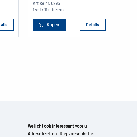
Artikelnr.
6293
Artikel
1 vel / 11 stickers
1 vel /
ails
Kopen
Details
Wellicht ook interessant voor u
Adresetiketten
|
Diepvriesetiketten
|