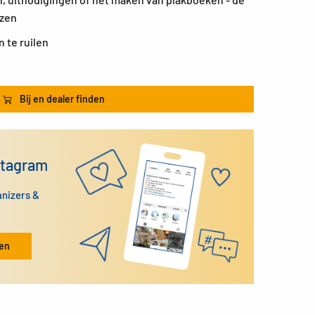
nzen
 te ruilen
Bij en dealer finden
stagram
anizers &
ken