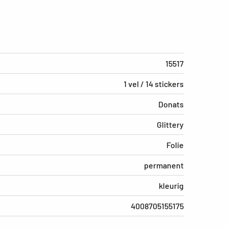
15517
1 vel / 14 stickers
Donats
Glittery
Folie
permanent
kleurig
4008705155175