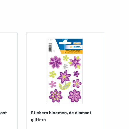
mant
Stickers bloemen, de diamant
Stick
glitters