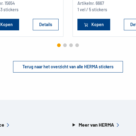
nr.
15654
Artikelnr.
6667
23 stickers
1 vel / 5 stickers
Kopen
Details
Kopen
Det
Terug naar het overzicht van alle HERMA stickers
ce
Meer van HERMA