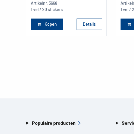
Artikelnr.
3668
Artikel
1 vel / 20 stickers
1 vel / 
Kopen
Details
Populaire producten
Servi