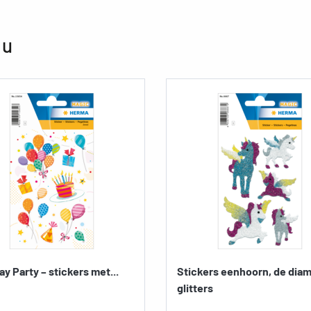
 u
ay Party – stickers met...
Stickers eenhoorn, de dia
glitters