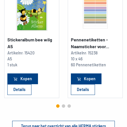
Stickeralbum bee wilg
Pennenetiketten -
A5
Naamsticker voor...
Artikelnr.
15420
Artikelnr.
15238
A5
10 x 46
1 stuk
60 Pennenetiketten
Kopen
Kopen
Details
Details
Terug naar het overzicht van alle HERMA stickers