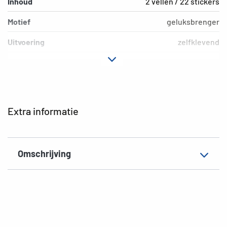
Inhoud
2 vellen / 22 stickers
Motief
geluksbrenger
Uitvoering
zelfklevend
Materiaal
Papier
Hechteigenschap
permanent
Kleur
kleurig
Extra informatie
EAN
4008705157308
Omschrijving