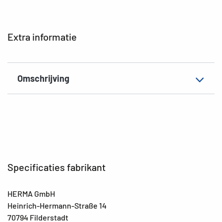
Hechteigenschap
permanent
Kleur
kleurig
Extra informatie
EAN
4008705156875
Omschrijving
Specificaties fabrikant
HERMA GmbH
Heinrich-Hermann-Straße 14
70794 Filderstadt