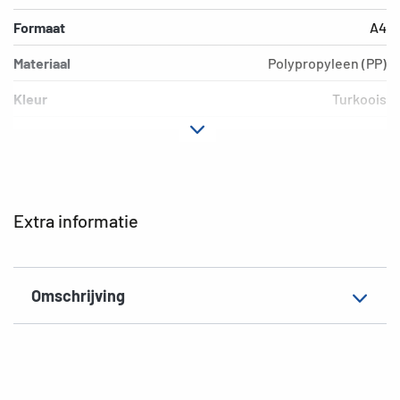
Formaat
A4
Materiaal
Polypropyleen (PP)
Kleur
Turkoois
Motief
Turkoois
Uitvoering
opschriftetiket
EAN
4008705194976
Extra informatie
Omschrijving