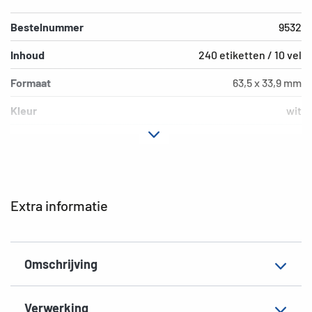
Bestelnummer
9532
Inhoud
240 etiketten / 10 vel
Formaat
63,5 x 33,9 mm
Kleur
wit
Hechteigenschap
extreem vast hechtend
Printertype
Laser, Copy
Vorm van de hoeken
afgerond
Extra informatie
Materiaal
Folie, mat
Extra eigenschap
weerbestendig, rekbaar
Omschrijving
EAN
4008705095327
Verwerking