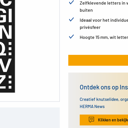
Zelfklevende letters in 
buiten
Ideaal voor het individu
privésfeer
Hoogte 15 mm, wit lette
Ontdek ons op In
Creatief knutselidee, org
HERMA News
Klikken en bekij