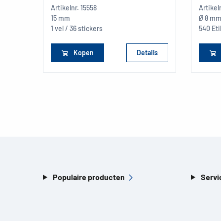
Artikelnr.
15558
Artikel
15 mm
Ø 8 m
1 vel / 36 stickers
540 Et
Kopen
Details
Populaire producten
Servi