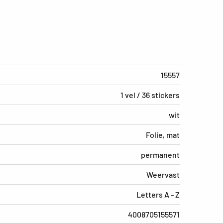
15557
1 vel / 36 stickers
wit
Folie, mat
permanent
Weervast
Letters A - Z
4008705155571