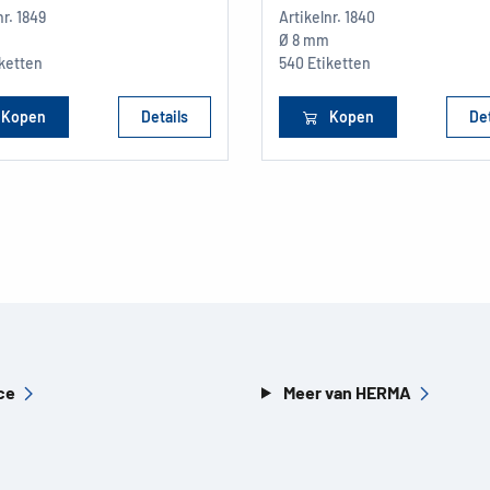
nr.
1849
Artikelnr.
1840
m
Ø 8 mm
iketten
540 Etiketten
Kopen
Details
Kopen
Det
ce
Meer van HERMA