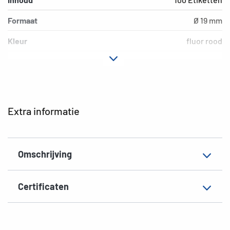
Formaat
Ø 19 mm
Kleur
fluor rood
Hechteigenschap
permanent hechtend
Geschikt voor
hand beschrijving
EAN
4008705018760
Extra informatie
Omschrijving
Certificaten