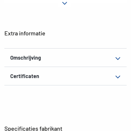
Hechteigenschap
permanent hechtend
Geschikt voor
hand beschrijving
EAN
4008705018692
Extra informatie
Omschrijving
Certificaten
Specificaties fabrikant