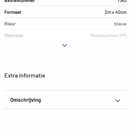
Bestelnummer
7363
Formaat
2m x 40cm
Kleur
blauw
Materiaal
Polipropilene (PP)
Uitvoering
non adesiva
EAN
4008705073639
Extra informatie
Omschrijving