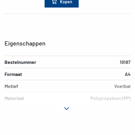
Kopen
Eigenschappen
Bestelnummer
19187
Formaat
A4
Motief
Voetbal
Materiaal
Polypropyleen (PP)
Kleur
gekleurd
Extra eigenschap
Elastomappen
EAN
4008705191876