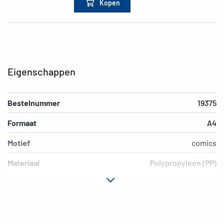
Kopen
Eigenschappen
Bestelnummer
19375
Formaat
A4
Motief
comics
Materiaal
Polypropyleen (PP)
Kleur
gekleurd
Extra eigenschap
Elastomappen
EAN
4008705193757