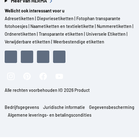
Meer van HERMA
Wellicht ook interessant voor u
Adresetiketten
|
Diepvriesetiketten
|
Fotophan transparante
fotohoesjes
|
Naametiketten en textieletikette
|
Nummeretiketten
|
Ordneretiketten
|
Transparante etiketten
|
Universele Etiketten
|
Verwijderbare etiketten
|
Weerbestendige etiketten
Alle rechten voorbehouden l© 2026 Product
Bedrijfsgegevens
Juridische informatie
Gegevensbescherming
Algemene leverings- en betalingscondities