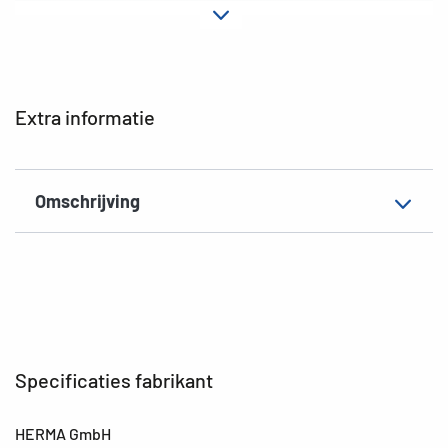
Kleur
Turkoois
Extra eigenschap
Elastomappen
EAN
4008705195843
Extra informatie
Omschrijving
Specificaties fabrikant
HERMA GmbH