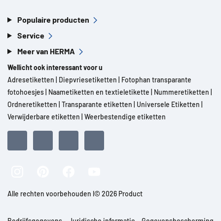
Populaire producten
Service
Meer van HERMA
Wellicht ook interessant voor u
Adresetiketten
|
Diepvriesetiketten
|
Fotophan transparante
fotohoesjes
|
Naametiketten en textieletikette
|
Nummeretiketten
|
Ordneretiketten
|
Transparante etiketten
|
Universele Etiketten
|
Verwijderbare etiketten
|
Weerbestendige etiketten
Alle rechten voorbehouden l© 2026 Product
Bedrijfsgegevens
Juridische informatie
Gegevensbescherming