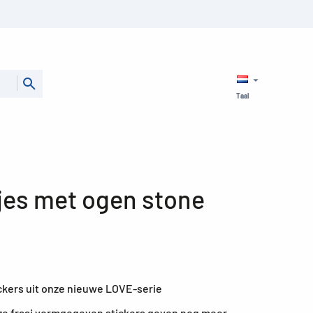
Taal
tjes met ogen stone
ckers uit onze nieuwe LOVE-serie
nze fraai vormgegeven stickers geven nog meer