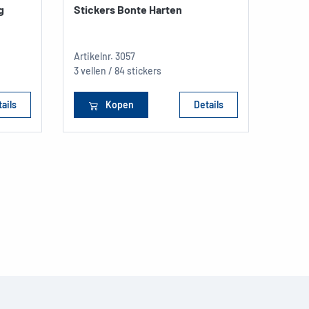
g
Stickers Bonte Harten
Stick
embo
Artikelnr.
3057
Artikel
3 vellen / 84 stickers
1 vel /
ails
Kopen
Details