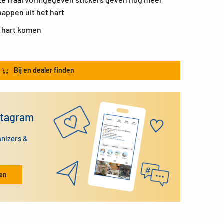
appen uit het hart
t hart komen
Bij en dealer finden
stagram
anizers &
ken