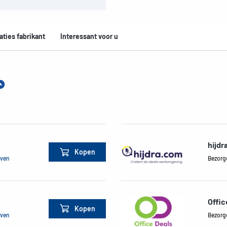
aties fabrikant
Interessant voor u
hijdr
Kopen
jven
Bezorg
Offic
Kopen
jven
Bezorg