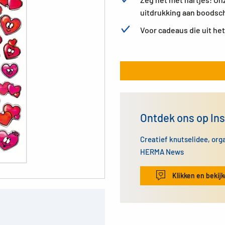
uitdrukking aan boodsch
Voor cadeaus die uit he
Ontdek ons op In
Creatief knutselidee, org
HERMA News
Klikken en bekij