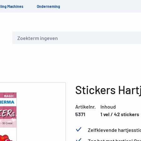
ling Machines
Onderneming
Zoeken
Stickers Har
Artikelnr.
Inhoud
5371
1 vel / 42 stickers
Zelfklevende hartjessti
Zeg het met hartjes! O