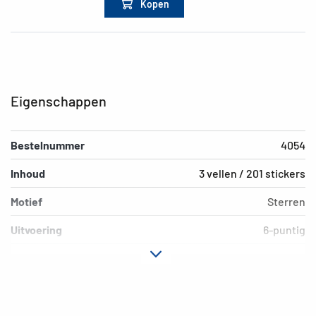
Kopen
Eigenschappen
Bestelnummer
4054
Inhoud
3 vellen / 201 stickers
Motief
Sterren
Uitvoering
6-puntig
Materiaal
Goudpapier
Hechteigenschap
permanent
Kleur
goud