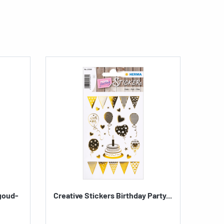
 goud-
Creative Stickers Birthday Party...
Stick
A5
Artikel