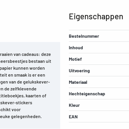
Eigenschappen
Bestelnummer
Inhoud
fraaien van cadeaus: deze
Motief
heersbeestjes bestaan uit
ugpapier kunnen worden
Uitvoering
teit en smaak is er een
ngen van de gelukskever-
Materiaal
en de zelfklevende
Hechteigenschap
itieboekjes, kaarten of
kskever-stickers
Kleur
schikt voor
 leuke gelegenheden.
EAN