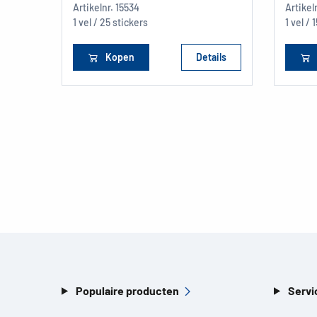
Artikelnr.
15534
Artikel
1 vel / 25 stickers
1 vel / 
Kopen
Details
Populaire producten
Servi