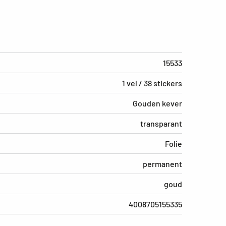
15533
1 vel / 38 stickers
Gouden kever
transparant
Folie
permanent
goud
4008705155335