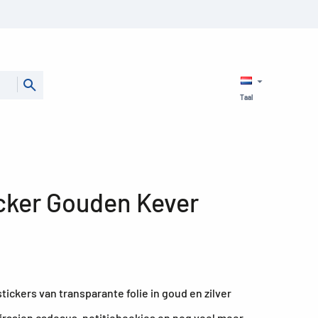
Taal
icker Gouden Kever
ickers van transparante folie in goud en zilver
rfraaien cadeaus, notitieboekjes en nog veel meer