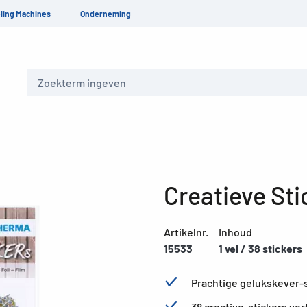
ling Machines
Onderneming
Zoeken
Creatieve St
Artikelnr.
Inhoud
15533
1 vel / 38 stickers
Prachtige gelukskever-st
38 creative-stickers ve