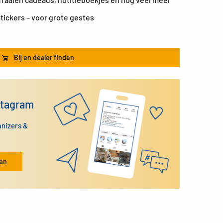
tickers – voor grote gestes
Bij en dealer finden
stagram
anizers &
ken