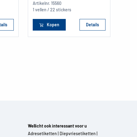
Artikelnr.
15560
A5
1 vellen / 22 stickers
1 stuk
ails
Kopen
Details
Wellicht ook interessant voor u
Adresetiketten
|
Diepvriesetiketten
|