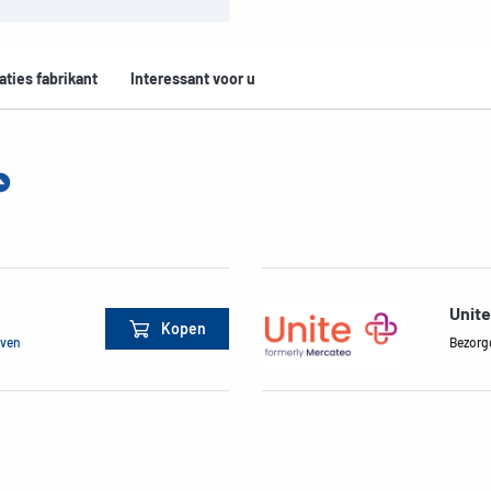
aties fabrikant
Interessant voor u
Unite
Kopen
jven
Bezorg