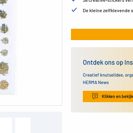
De kleine zelfklevende s
Ontdek ons op In
Creatief knutselidee, org
HERMA News
Klikken en bekij