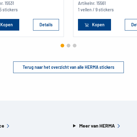
nr.
15531
Artikelnr.
15561
15 stickers
1 vellen / 9 stickers
Kopen
Details
Kopen
Det
Terug naar het overzicht van alle HERMA stickers
ce
Meer van HERMA