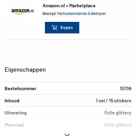
Amazon.nl + Marketplace
Bezorgd:
Particuliere klanten & Bedrijven
Kopen
Eigenschappen
Bestelnummer
15706
Inhoud
1 vel / 15 stickers
Uitvoering
Folie glittery
Materiaal
Folie glittery