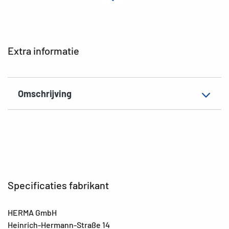
Hechteigenschap
permanent
Kleur
gekleurd
EAN
4008705157063
Extra informatie
Omschrijving
Specificaties fabrikant
HERMA GmbH
Heinrich-Hermann-Straße 14