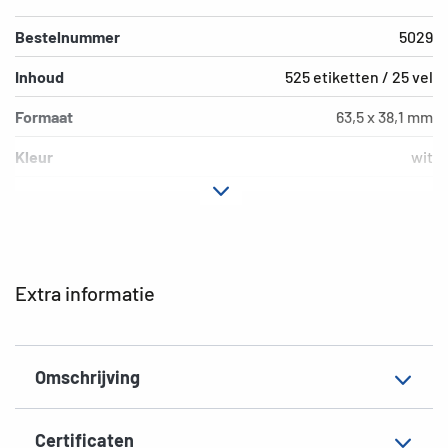
Bestelnummer
5029
Inhoud
525 etiketten / 25 vel
Formaat
63,5 x 38,1 mm
Kleur
wit
Hechteigenschap
permanent
Printertype
Laser, Copy, Ink
Vorm van de hoeken
afgerond
Extra informatie
Materiaal
Papier, mat
EAN
4008705050296
Omschrijving
Certificaten