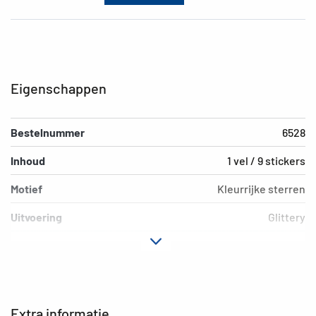
Eigenschappen
Bestelnummer
6528
Inhoud
1 vel / 9 stickers
Motief
Kleurrijke sterren
Uitvoering
Glittery
Materiaal
Film
Hechteigenschap
permanent
Kleur
rood goud zilver
Extra informatie